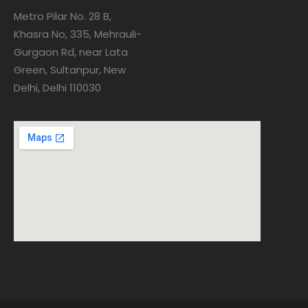
Metro Pilar No. 28 B,
Khasra No, 335, Mehrauli-
Gurgaon Rd, near Lata
Green, Sultanpur, New
Delhi, Delhi 110030