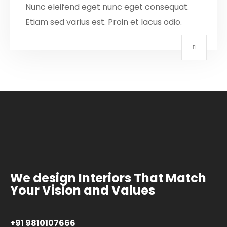
Nunc eleifend eget nunc eget consequat.
Etiam sed varius est. Proin et lacus odio.
We design Interiors That Match
Your Vision and Values
+91 9810107666